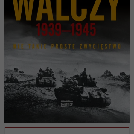
tego, jak strona
jest używana.
Doświadczenie
Aby nasza strona
internetowa
działała jak
najlepiej
podczas twojego
przejścia na nią.
Jeśli odrzucisz te
pliki cookie,
niektóre funkcje
znikną ze strony
internetowej.
Marketing
Udostępniając
swoje
zainteresowania i