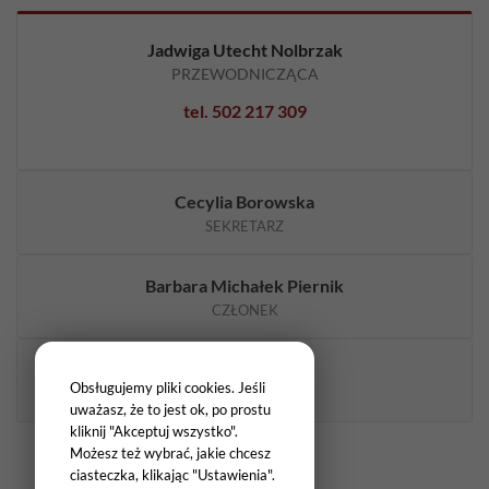
internetowej,
na podstawie
Jadwiga Utecht Nolbrzak
tego, jak strona
jest używana.
PRZEWODNICZĄCA
tel. 502 217 309
Doświadczenie
Aby nasza
strona
Cecylia Borowska
internetowa
SEKRETARZ
działała jak
najlepiej
podczas twojego
Barbara Michałek Piernik
przejścia na nią.
Jeśli odrzucisz te
CZŁONEK
pliki cookie,
niektóre funkcje
Halina Zimońska
znikną ze strony
Obsługujemy pliki cookies. Jeśli
internetowej.
CZŁONEK
uważasz, że to jest ok, po prostu
kliknij "Akceptuj wszystko".
Możesz też wybrać, jakie chcesz
Marketing
ciasteczka, klikając "Ustawienia".
Udostępniając