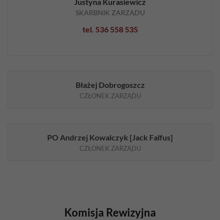
Justyna Kurasiewicz
SKARBNIK ZARZĄDU
tel. 536 558 535
Konieczne
Te pliki cookie
nie są
Błażej Dobrogoszcz
opcjonalne. Są
CZŁONEK ZARZĄDU
one potrzebne
do
funkcjonowania
strony
internetowej.
PO Andrzej Kowalczyk [Jack Falfus]
CZŁONEK ZARZĄDU
Statystyka
Abyśmy mogli
poprawić
funkcjonalność
i strukturę
Komisja Rewizyjna
strony