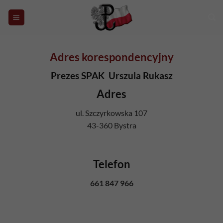
do
Przewiń
treści
do
zawartości
Adres korespondencyjny
Prezes SPAK Urszula Rukasz
Adres
ul. Szczyrkowska 107
43-360 Bystra
Telefon
661 847 966