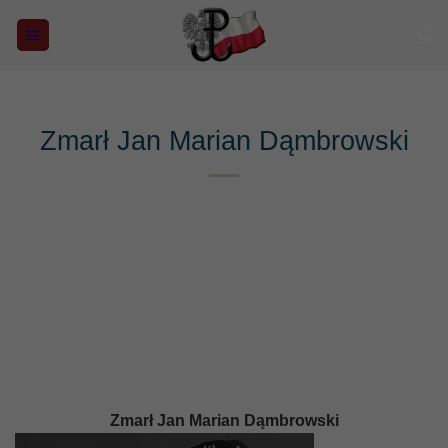
do
Przewiń
treści
do
zawartości
Zmarł Jan Marian Dąmbrowski
Zmarł Jan Marian Dąmbrowski