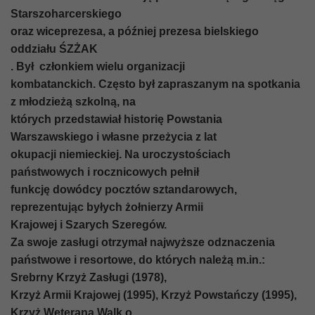
Starszoharcerskiego
oraz wiceprezesa, a później prezesa bielskiego
oddziału ŚZŻAK
. Był członkiem wielu organizacji
kombatanckich. Często był zapraszanym na spotkania
z młodzieżą szkolną, na
których przedstawiał historię Powstania
Warszawskiego i własne przeżycia z lat
okupacji niemieckiej. Na uroczystościach
państwowych i rocznicowych pełnił
funkcję dowódcy pocztów sztandarowych,
reprezentując byłych żołnierzy Armii
Krajowej i Szarych Szeregów.
Za swoje zasługi otrzymał najwyższe odznaczenia
państwowe i resortowe, do których należą m.in.:
Srebrny Krzyż Zasługi (1978),
Krzyż Armii Krajowej (1995), Krzyż Powstańczy (1995),
Krzyż Weterana Walk o