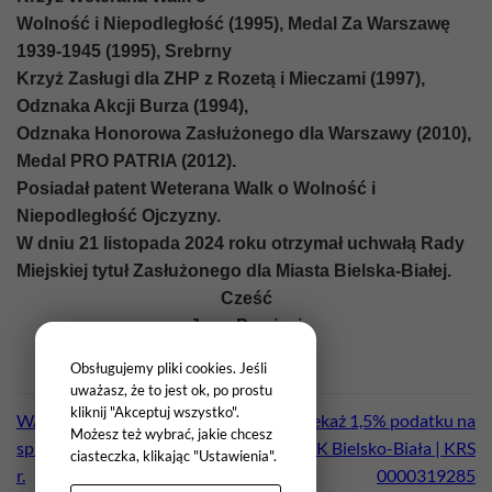
Wolność i Niepodległość (1995), Medal Za Warszawę
1939-1945 (1995), Srebrny
Krzyż Zasługi dla ZHP z Rozetą i Mieczami (1997),
Odznaka Akcji Burza (1994),
Odznaka Honorowa Zasłużonego dla Warszawy (2010),
Medal PRO PATRIA (2012).
Posiadał patent Weterana Walk o Wolność i
Niepodległość Ojczyzny.
W dniu 21 listopada 2024 roku otrzymał uchwałą Rady
Miejskiej tytuł Zasłużonego dla Miasta Bielska-Białej.
Cześć
Jego Pamięci
Obsługujemy pliki cookies. Jeśli
uważasz, że to jest ok, po prostu
kliknij "Akceptuj wszystko".
WAŻNE Zebranie
Przekaż 1,5% podatku na
Możesz też wybrać, jakie chcesz
sprawozdawcze SPAK za 2024
SPAK Bielsko-Biała | KRS
ciasteczka, klikając "Ustawienia".
r.
0000319285